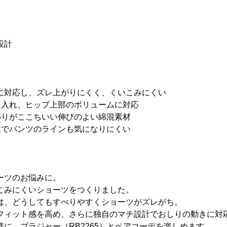
設計
に対応し、ズレ上がりにくく、くいこみにくい
を入れ、ヒップ上部のボリュームに対応
わりがここちいい伸びのよい綿混素材
末でパンツのラインも気になりにくい
ーツのお悩みに。
こみにくいショーツをつくりました。
は、どうしてもすべりやすくショーツがズレがち。
フィット感を高め、さらに独自のマチ設計でおしりの動きに対
に。ブラジャー（RB2265）とペアコーデを楽しめます。