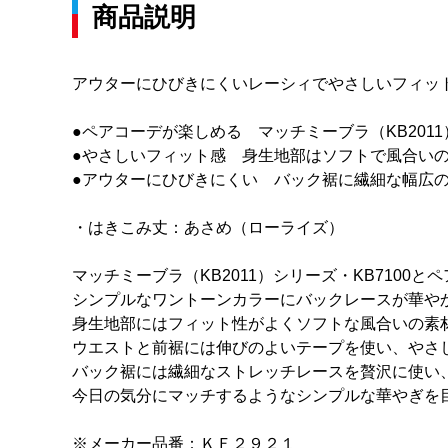
商品説明
アウターにひびきにくいレーシィでやさしいフィッ
●ペアコーデが楽しめる マッチミーブラ（KB2011
●やさしいフィット感 身生地部はソフトで風合い
●アウターにひびきにくい バック裾に繊細な幅広
・はきこみ丈：あさめ（ローライズ）
マッチミーブラ（KB2011）シリーズ・KB7100
シンプルなワントーンカラーにバックレースが華や
身生地部にはフィット性がよくソフトな風合いの素
ウエストと前裾には伸びのよいテープを使い、やさ
バック裾には繊細なストレッチレースを贅沢に使い
今日の気分にマッチするようなシンプルな華やぎを
※メーカー品番：ＫＦ２９２１