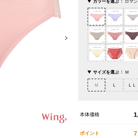
カラーを選ぶ
ロマン
サイズを選ぶ
Ｍ
Ｍ
Ｌ
ＬＬ
1
本体価格
7
ポイント