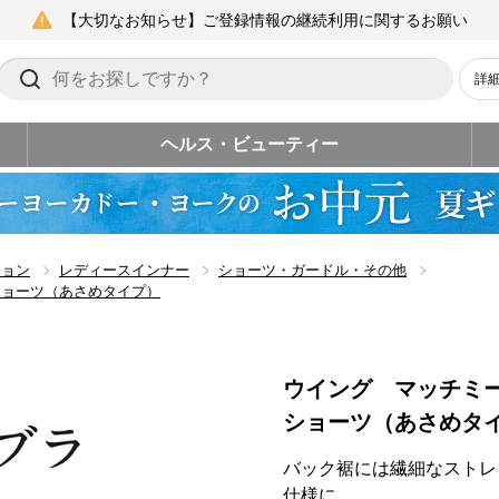
【大切なお知らせ】ご登録情報の継続利用に関するお願い
詳
ヘルス・ビューティー
ション
レディースインナー
ショーツ・ガードル・その他
ショーツ（あさめタイプ）
ウイング マッチミ
ショーツ（あさめタ
バック裾には繊細なストレ
仕様に