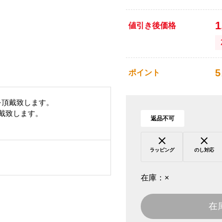
1
値引き後価格
5
ポイント
を頂戴致します。
頂戴致します。
返品不可
ラッピング
のし対応
在庫：
×
在