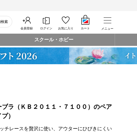
細検索
会員登録
ログイン
お気に入り
カート
メニュー
スクール・ホビー
ーブラ（ＫＢ２０１１・７１００）のペア
イプ）
ッチレースを贅沢に使い、アウターにひびきにくい