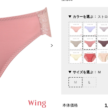
カラーを選ぶ
ストロ
サイズを選ぶ
Ｍ
Ｍ
Ｌ
1
本体価格