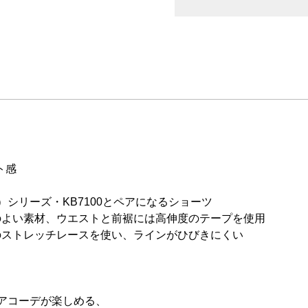
ト感
）シリーズ・KB7100とペアになるショーツ
のよい素材、ウエストと前裾には高伸度のテープを使用
のストレッチレースを使い、ラインがひびきにくい
とペアコーデが楽しめる、