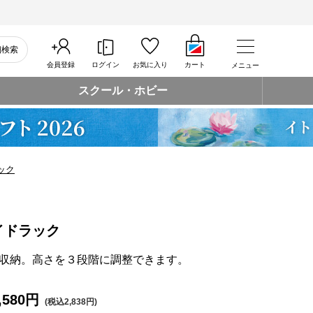
細検索
会員登録
ログイン
お気に入り
カート
メニュー
スクール・ホビー
ック
イドラック
収納。高さを３段階に調整できます。
,580円
(税込2,838円)