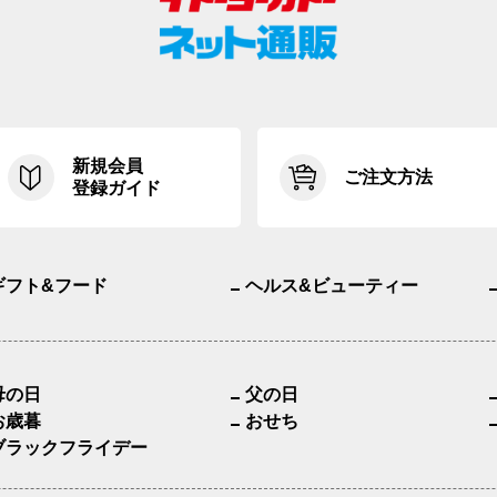
新規会員
ご注文方法
登録ガイド
ギフト&フード
ヘルス&ビューティー
母の日
父の日
お歳暮
おせち
ブラックフライデー