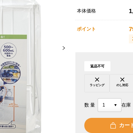
1
本体価格
7
ポイント
返品不可
ラッピング
のし対応
数量
在庫
カー