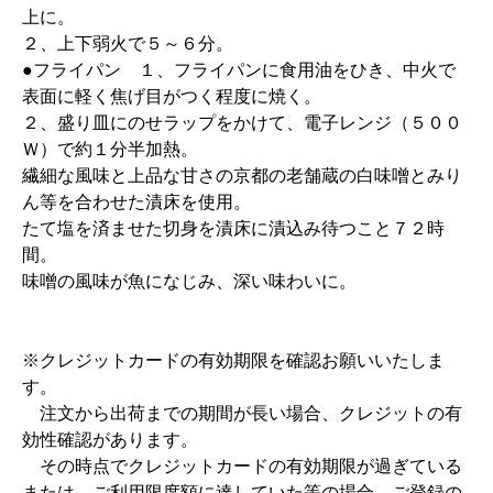
上に。
２、上下弱火で５～６分。
●フライパン １、フライパンに食用油をひき、中火で
表面に軽く焦げ目がつく程度に焼く。
２、盛り皿にのせラップをかけて、電子レンジ（５００
Ｗ）で約１分半加熱。
繊細な風味と上品な甘さの京都の老舗蔵の白味噌とみり
ん等を合わせた漬床を使用。
たて塩を済ませた切身を漬床に漬込み待つこと７２時
間。
味噌の風味が魚になじみ、深い味わいに。
※クレジットカードの有効期限を確認お願いいたしま
す。
注文から出荷までの期間が長い場合、クレジットの有
効性確認があります。
その時点でクレジットカードの有効期限が過ぎている
または、ご利用限度額に達していた等の場合、ご登録の