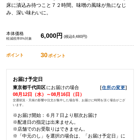
床に漬込み待つこと７２時間。味噌の風味が魚になじ
み、深い味わいに。
本体価格
6,000円
(税込6,480円)
軽減税率8%対象
30
ポイント
ポイント
お届け予定日
東京都千代田区
にお届けの場合
[
]
住所の変更
08月12日（水）～08月16日（日）
交通状況・天候の影響や注文が集中した場合等、お届けに時間を頂く場合がござ
います。
※お届け開始：６月７日より順次お届け
※配達日の指定は出来ません。
※店舗でのお受取りはできません。
※「中元のし」を選択の場合は、「お届け予定日」に