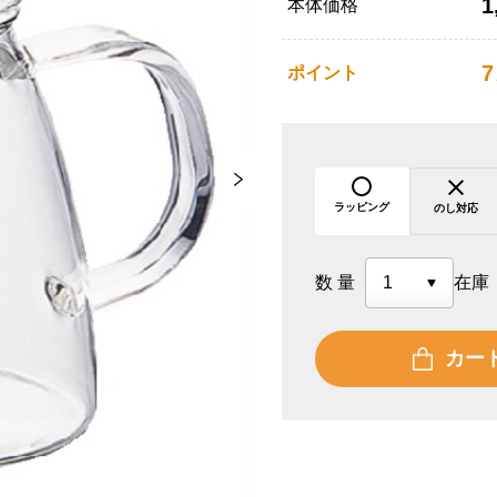
1
本体価格
7
ポイント
ラッピング
のし対応
数量
在庫
カー